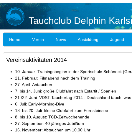
Tauchclub Delphin Karls
Home
Verein
News
Ausbildung
Jugend
Vereinsaktivitäten 2014
10. Januar: Trainingsbeginn in der Sportschule Schöneck (Gerä
21. Februar: Filmabend nach dem Training
27. April: Antauchen
7. bis 14. Juni: große Clubfahrt nach Estartit / Spanien
21./22. Juni: VDST-Tauchertag 2014 - Deutschland taucht was 
6. Juli: Early-Morning-Dive
18. bis 20. Juli: kleine Clubfahrt zum Fernsteinsee
8. bis 10. August: TCD-Zeltwochenende
27. September: 40-jähriges Jubiläum
16. November: Abtauchen um 10.00 Uhr