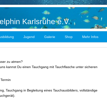
lphin Karlsruhe e.V.
usbildung
Jugend
Galerie
Shop
Mehr Infos
asser zu atmen?
i uns kannst Du einen Tauchgang mit Tauchflasche unter sicheren
 Termin
ng, Tauchgang in Begleitung eines Tauchausbilders, vollständige
uchgerät).