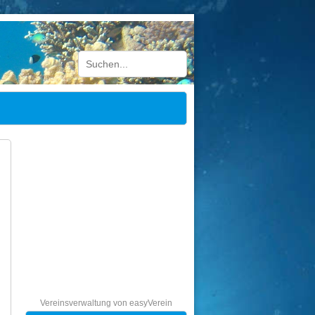
Vereinsverwaltung von easyVerein