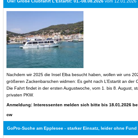
Ole! Große Clubfahrt L'Estartit: 01.-08.08.2026
vom 12.01.2026
Nachdem wir 2025 die Insel Elba besucht haben, wollen wir uns 202
größeren Zackenbarschen widmen: Es geht nach L’Estartit an der 
Die Fahrt findet in der ersten Augustwoche, vom 1. bis 8. August, stat
privaten PKW.
Anmeldung: Interessenten melden sich bitte bis 18.01.2026 be
cw
GoPro-Suche am Epplesee - starker Einsatz, leider ohne Fund