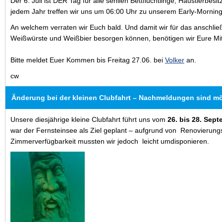
Der 6. Juli ist DER Tag für alle senilen Bettflüchtlinge, Haustierbes
jedem Jahr treffen wir uns um 06:00 Uhr zu unserem Early-Mornin
An welchem verraten wir Euch bald. Und damit wir für das anschli
Weißwürste und Weißbier besorgen können, benötigen wir Eure Mith
Bitte meldet Euer Kommen bis Freitag 27.06. bei
Volker
an.
cw
Änderung bei der kleinen Clubfahrt – Nachmeldungen sind mö
Unsere diesjährige kleine Clubfahrt führt uns vom
26. bis 28. Sep
war der Fernsteinsee als Ziel geplant – aufgrund von
Renovierungs
Zimmerverfügbarkeit mussten wir jedoch
leicht umdisponieren.