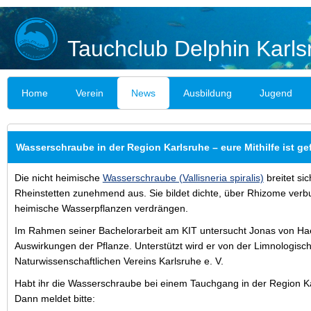
Tauchclub Delphin Karls
Home
Verein
News
Ausbildung
Jugend
Wasserschraube in der Region Karlsruhe – eure Mithilfe ist ge
Die nicht heimische
Wasserschraube (Vallisneria spiralis)
breitet si
Rheinstetten zunehmend aus. Sie bildet dichte, über Rhizome ve
heimische Wasserpflanzen verdrängen.
Im Rahmen seiner Bachelorarbeit am KIT untersucht Jonas von Hae
Auswirkungen der Pflanze. Unterstützt wird er von der Limnologisc
Naturwissenschaftlichen Vereins Karlsruhe e. V.
Habt ihr die Wasserschraube bei einem Tauchgang in der Region K
Dann meldet bitte: