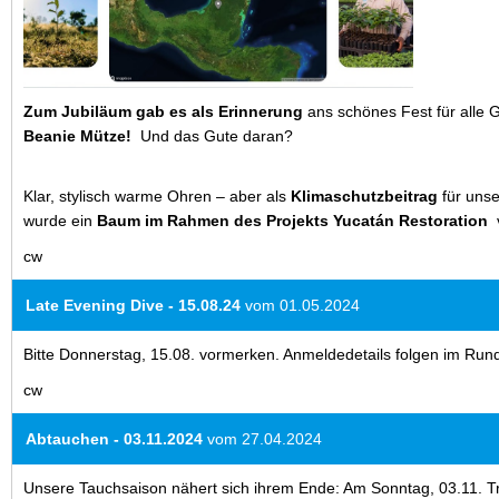
Zum Jubiläum gab es als Erinnerung
ans schönes Fest für alle
Beanie Mütze!
Und das Gute daran?
Klar, stylisch warme Ohren – aber als
Klimaschutzbeitrag
für unse
wurde ein
Baum im Rahmen des Projekts Yucatán Restoration
v
cw
Late Evening Dive - 15.08.24
vom 01.05.2024
Bitte Donnerstag, 15.08. vormerken. Anmeldedetails folgen im R
cw
Abtauchen - 03.11.2024
vom 27.04.2024
Unsere Tauchsaison nähert sich ihrem Ende: Am Sonntag, 03.11. T