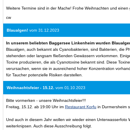
Weitere Termine sind in der Mache!
Frohe Weihnachten und einen g
cw
Blaualgen!
vom 31.12.2023
In unserem beliebten Baggersee Linkenheim wurden Blaualg
Blaualgen, auch bekannt als Cyanobakterien, sind Bakterien, die Ph
stehenden oder langsam fließenden Gewässern vorkommen. Einige
Toxine produzieren, die als Cyanotoxine bekannt sind. Diese Toxi
verursachen, wenn sie in ausreichend hoher Konzentration vorhan
für Taucher potenzielle Risiken darstellen.
Weihnachtsfeier - 15.12.
vom 01.10.2023
Bitte vormerken - unsere Weihnachtsfeier!!!
Freitag, 15.12. ab 19:00 Uhr im
Restaurant Korfu
in Durmersheim s
Und auch in diesem Jahr wollen wir wieder einen Unterwasserfoto 
weiterknipsen. Auch diese Ausschreibung folgt.