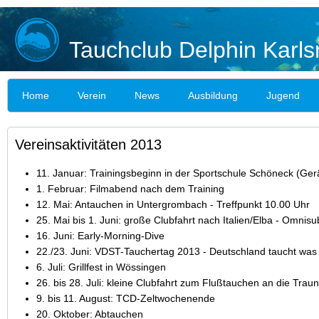
Tauchclub Delphin Karls
Home
Verein
News
Ausbildung
Jugend
Vereinsaktivitäten 2013
11. Januar: Trainingsbeginn in der Sportschule Schöneck (Gerä
1. Februar: Filmabend nach dem Training
12. Mai: Antauchen in Untergrombach - Treffpunkt 10.00 Uhr
25. Mai bis 1. Juni: große Clubfahrt nach Italien/Elba - Omnisu
16. Juni: Early-Morning-Dive
22./23. Juni: VDST-Tauchertag 2013 - Deutschland taucht was 
6. Juli: Grillfest in Wössingen
26. bis 28. Juli: kleine Clubfahrt zum Flußtauchen an die Traun
9. bis 11. August: TCD-Zeltwochenende
20. Oktober: Abtauchen