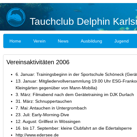
Tauchclub Delphin Karls
Home
Verein
News
Ausbildung
Jugend
Vereinsaktivitäten 2006
6. Januar: Trainingsbeginn in der Sportschule Schöneck (Gerät
13. Januar: Mitgliedervollversammlung 19.00 Uhr ESG-Frankoni
Kleingärten gegenüber von Mann-Mobilia)
3. März: Filmabend nach dem Gerätetraining im DJK Durlach
31. März: Schnuppertauchen
7. Mai: Antauchen in Untergrombach
23. Juli: Early-Morning-Dive
12. August: Grillfest in Wössingen
16. bis 17. September: kleine Clubfahrt an die Edertalsperre
http://www.edersee.de