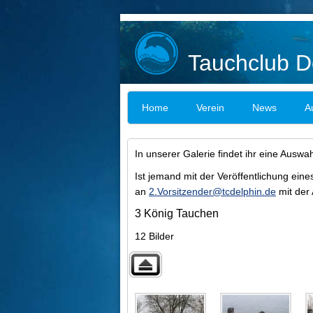
Tauchclub De
Home
Verein
News
A
In unserer Galerie findet ihr eine Auswa
Ist jemand mit der Veröffentlichung eines
an
2.Vorsitzender@tcdelphin.de
mit der
3 König Tauchen
12 Bilder