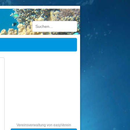
Vereinsverwaltung von easyVerein