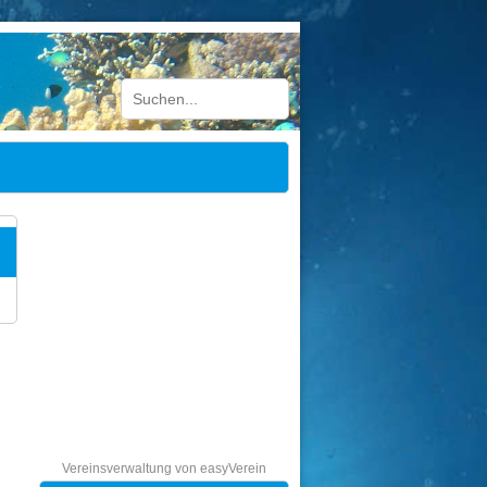
Vereinsverwaltung von easyVerein