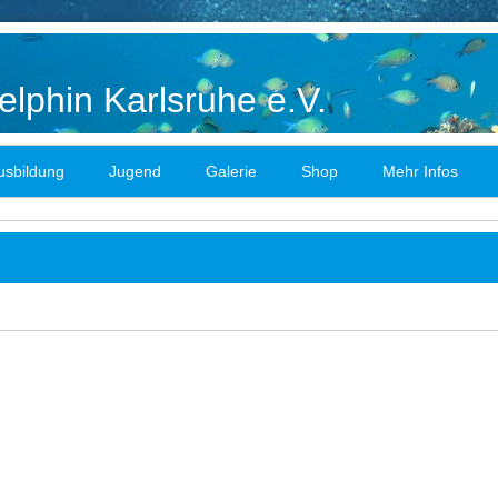
lphin Karlsruhe e.V.
usbildung
Jugend
Galerie
Shop
Mehr Infos